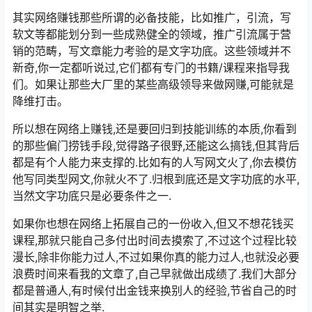
其实网络赚钱那些所谓的必备技能，比如推广，引流，写
软文等都能划分到一些成熟健全的领域，推广引流属于营
销的范畴，写文章能力考验的是文字功底。这些领域并不
新奇,你一定都听说过,它们都有专门的书籍/课程来指导我
们。如果让那些大厂里的某些高级领导来做网赚,可能就是
降维打击。
所以想在网络上赚钱,还是要回归到技能训练的本质,你看到
的那些偏门捞钱手段,觉得路子很野,还能这么搞钱,但其背后
都是有个人能力来支撑的.比如有的人写网文火了,你去模仿
他写同类型网文,你就火不了.归根到底还是文字功底的水平,
当然文字功底只是必要条件之一.
如果你也想在网络上拓展自己的一份收入,但又不想花钱买
课程,那就只能自己多付出时间去摸索了,不过这个过程比较
漫长,除非你能力过人,不过如果你真的能力过人,也就没必要
浪费时间来看我的文章了,自己早就做出成绩了.我们大部分
都是普通人,有时候付出金钱来换别人的经验,节省自己的时
间其实是明智之举.