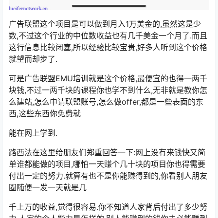
广告联盟这个项目是可以做到月入1万美金的,虽然这是少
数,不过这个行业的中位数收益也有几千美金一个月了.而且
这行信息比较闭塞,所以经验比较宝贵,好多人听到这个价格
就望而却步了.
可是广告联盟EMU培训就是这个价格,最便宜的也得一两千
块钱,不过一两千块的课程你也学不到什么,无非就是教你怎
么建站,怎么申请联盟账号,怎么做offer,都是一些表面的东
西,这些东西你免费就
能在网上学到.
路西法在这里给朋友们郑重回答一下:网上没有来钱快又简
单谁都能做的项目,哪怕一天赚个几十块的项目你也得需要
付出一定的努力.就算有也不是你能赚得到的,你看别人朋友
圈随便一发一天就是几
千上万的收益,觉得很容易.你不知道人家背后付出了多少努