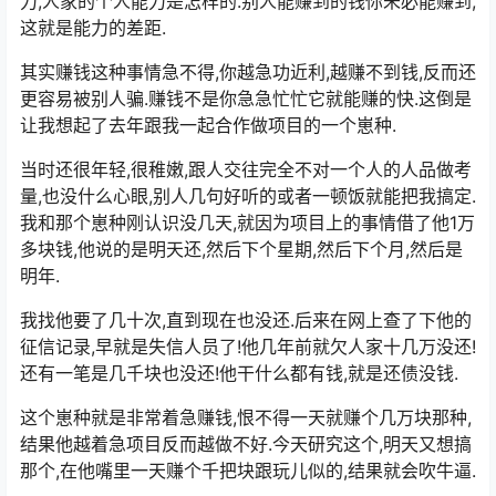
力,人家的个人能力是怎样的.别人能赚到的钱你未必能赚到,
这就是能力的差距.
其实赚钱这种事情急不得,你越急功近利,越赚不到钱,反而还
更容易被别人骗.赚钱不是你急急忙忙它就能赚的快.这倒是
让我想起了去年跟我一起合作做项目的一个崽种.
当时还很年轻,很稚嫩,跟人交往完全不对一个人的人品做考
量,也没什么心眼,别人几句好听的或者一顿饭就能把我搞定.
我和那个崽种刚认识没几天,就因为项目上的事情借了他1万
多块钱,他说的是明天还,然后下个星期,然后下个月,然后是
明年.
我找他要了几十次,直到现在也没还.后来在网上查了下他的
征信记录,早就是失信人员了!他几年前就欠人家十几万没还!
还有一笔是几千块也没还!他干什么都有钱,就是还债没钱.
这个崽种就是非常着急赚钱,恨不得一天就赚个几万块那种,
结果他越着急项目反而越做不好.今天研究这个,明天又想搞
那个,在他嘴里一天赚个千把块跟玩儿似的,结果就会吹牛逼.