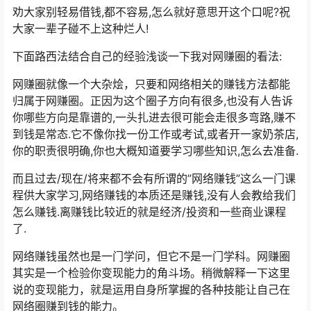
劝大家别轻易借钱,都不容易,怎么就好意思开这个口呢?祝
大家一辈子碰不上这种烂人!
下面路西法结合自己的经验浅谈一下我对网赚圈的看法:
网赚圈就像一个大杂烩，只要和网络相关的赚钱方法都能
归属于网赚圈。正因为这个圈子方向有很多,也没有人告诉
你哪些方向是靠谱的,一头扎进去很可能会走很多弯路,赚不
到钱是常态.它不像你找一份工作或考试,或者开一家奶茶店,
你的职责很明确,你也大概知道要学习哪些知识,怎么去准备.
而且过去/现在/将来都不会有所谓的”网络赚钱”这么一门课
程供大家学习,网络赚钱的本质还是赚钱,没有人会教给我们
怎么赚钱.离赚钱比较近的就是经济/投资和一些商业课程
了.
网络赚钱虽然也是一门学问，但它不是一门学科。网赚圈
其实是一个检验你变现能力的角斗场。稍微解释一下这里
说的变现能力，就是运用自身所掌握的各种技能让自己在
网络圈赚到钱的能力。