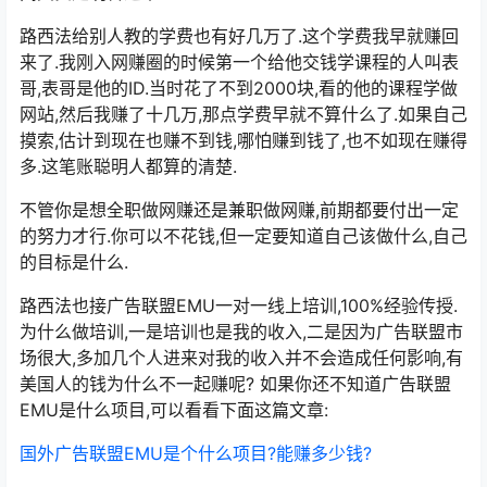
路西法给别人教的学费也有好几万了.这个学费我早就赚回
来了.我刚入网赚圈的时候第一个给他交钱学课程的人叫表
哥,表哥是他的ID.当时花了不到2000块,看的他的课程学做
网站,然后我赚了十几万,那点学费早就不算什么了.如果自己
摸索,估计到现在也赚不到钱,哪怕赚到钱了,也不如现在赚得
多.这笔账聪明人都算的清楚.
不管你是想全职做网赚还是兼职做网赚,前期都要付出一定
的努力才行.你可以不花钱,但一定要知道自己该做什么,自己
的目标是什么.
路西法也接广告联盟EMU一对一线上培训,100%经验传授.
为什么做培训,一是培训也是我的收入,二是因为广告联盟市
场很大,多加几个人进来对我的收入并不会造成任何影响,有
美国人的钱为什么不一起赚呢? 如果你还不知道广告联盟
EMU是什么项目,可以看看下面这篇文章:
国外广告联盟EMU是个什么项目?能赚多少钱?