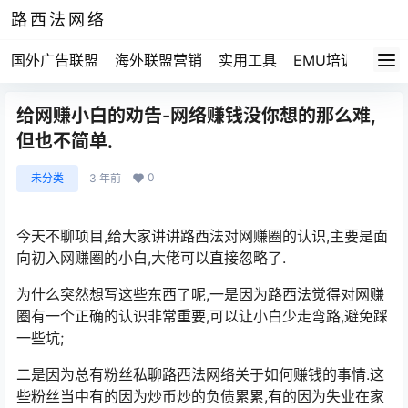
路西法网络
国外广告联盟
海外联盟营销
实用工具
EMU培训
路西法
给网赚小白的劝告-网络赚钱没你想的那么难,
但也不简单.
0
未分类
3 年前
今天不聊项目,给大家讲讲路西法对网赚圈的认识,主要是面
向初入网赚圈的小白,大佬可以直接忽略了.
为什么突然想写这些东西了呢,一是因为路西法觉得对网赚
圈有一个正确的认识非常重要,可以让小白少走弯路,避免踩
一些坑;
二是因为总有粉丝私聊路西法网络关于如何赚钱的事情.这
些粉丝当中有的因为炒币炒的负债累累,有的因为失业在家