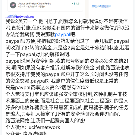
我说2美刀一个,他同意了,问我怎么付款.我说你不是有微信
吗,直接转账.但他貌似没有国内的银行卡来绑定微信,所以没
办法给我转钱.我说那就
paypal
吧.
paypal很方便,我把我的邮箱发给他过了一会儿我的paypal
就收到了他转的2美金.只是这2美金是处于冻结的状态,我看
了一下paypal对此的解释说明.
paypal说因为安全问题,我的账号收到的资金必须先冻结21
天,期间如果没有客户投诉,就解冻我的资金.对此路西法也表
示很支持,毕竟我的paypal账户开了这么长时间也没有任何
的资金交易,paypal对我账户的信任度很低也是正常的.
只是paypal费率这么高么?居然有20%?
个人觉得支付宝也应该加强安全审核机制,这种机制并非技
术层面上的安全,而是社会工程层面的.社会工程面对的是人,
好多的电信诈骗发生不是黑客造成的,而是骗子.骗子的任务
是骗人,只要把人搞定了,所有的安全验证都会迎刃而解.
路西法网络,让我们一起赚美国人的钱!
个人微信: lucifernetwork
公众号: 路西法网络