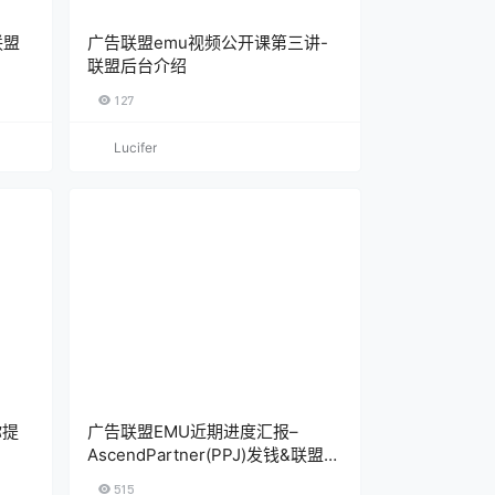
联盟
广告联盟emu视频公开课第三讲-
联盟后台介绍
127
Lucifer
你提
广告联盟EMU近期进度汇报–
AscendPartner(PPJ)发钱&联盟账
号申请杂谈
515