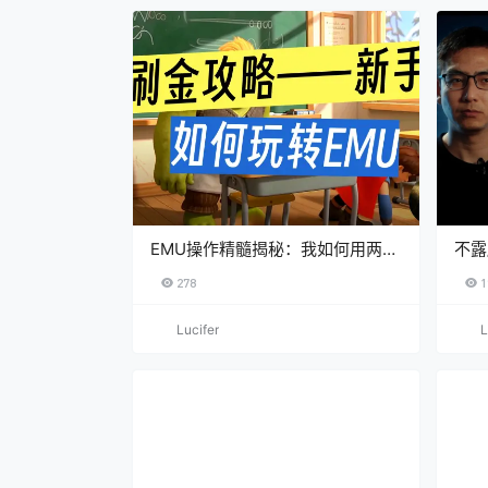
EMU操作精髓揭秘：我如何用两大
不露
核心思维做到月入1万美金（联盟
销赚
278
1
营销入门必看）
Lucifer
L