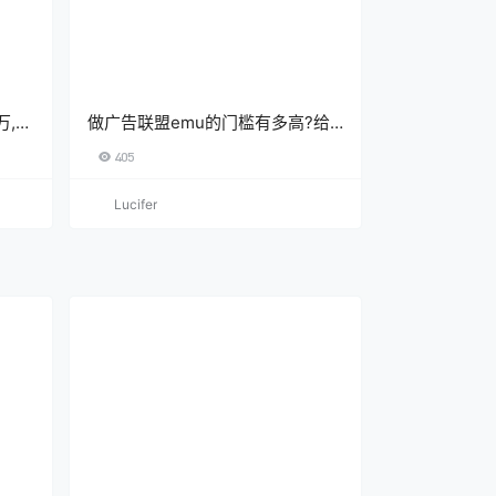
万,现
做广告联盟emu的门槛有多高?给
书
新手小白一个参考
405
Lucifer