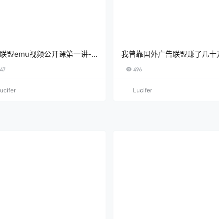
联盟emu视频公开课第一讲-
我曾靠国外广告联盟赚了几十
u项目的赚钱逻辑
在我把经验汇总成了这本电子
47
496
ucifer
Lucifer