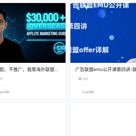
脸、不推广，我靠海外联盟营
广告联盟emu公开课第四讲-
了几十万
offer介绍
91
393
ucifer
Lucifer