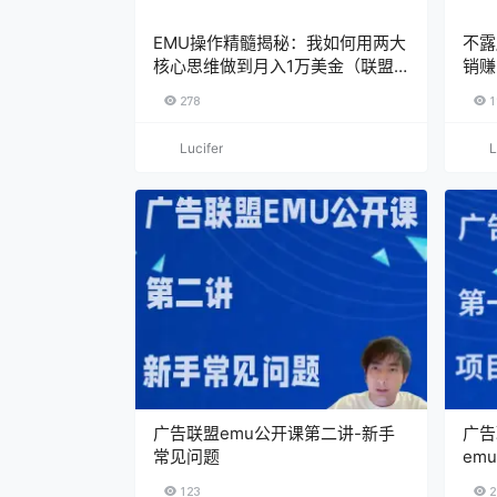
EMU操作精髓揭秘：我如何用两大
不露
核心思维做到月入1万美金（联盟
销赚
营销入门必看）
278
1
Lucifer
L
广告联盟emu公开课第二讲-新手
广告
常见问题
em
123
2