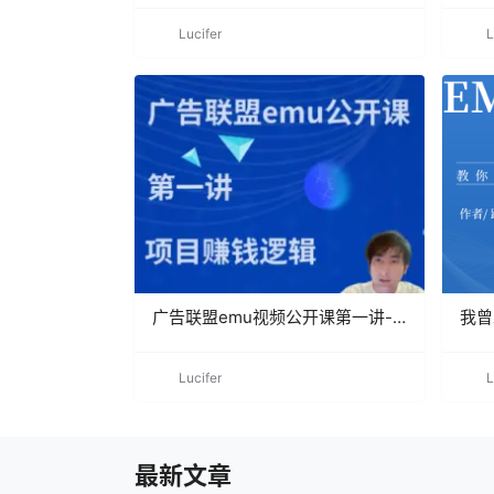
营销入门必看）
Lucifer
L
广告联盟emu视频公开课第一讲-
我曾
emu项目的赚钱逻辑
在我
Lucifer
L
最新文章