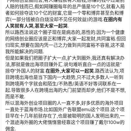
下网络创业圈而言,有人赚钱就有人赔钱,你赚的钱不过是别
人赔的钱而已,假如网赚圈每年的总产值是10个亿,就看入局
者如何掠夺这10个亿的财富,它是一个零和博弈甚至负和博
弈(一部分钱被白白烧没却不见任何效益)的游戏.
在圈内有
人笑就有人哭,甚至大家一起哭
.
所以路西法说这个圈子现在是病态的,恶性的.因为一个健康
的网络创业圈应该是正和博弈,大家一起发财,共同富裕.但回
归现实,想要在国内凭一己之力做到共同富裕不容易,这不是
我所能解决的问题.
但是如果我们把圈子扩大一点,扩大到圈外,我还真有解决办
法,那就是做出海项目赚外汇.说句难听直白一点的话就是”
掠夺”外国人的财富.
在圈外,大家可以一起笑
.路西法认为,项
目跨境出海也是当下国内一大趋势,只不过大多数人一听到
到跨境两个字就会和陌生/不熟悉/英语不好等词联系在一
起.导致很多人在跨境出海的大门前望而却步,他们不是不想,
而是不敢.
所以混海外创业项目圈的人一直不多,好多优质的海外项目
一直处于蓝海市场.比如国外广告联盟emu这个项目.这个项
目早在十几年前就存在了,也是被聪明的国人发明出来的,一
个混迹海外圈的大佬惰惰曾经靠这个项目赚了戴尔100w的
佣金.