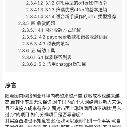
2.3.4.1.2
3.1.2 CPL类型的offer操作指南
2.3.4.1.3
3.1.3 筛选优质offer的基本逻辑
2.3.4.1.4
3.1.4 适合新手操作的offer类型推荐
2.3.5
四 收款问题
2.3.5.1
4.1 国外收款方式详解
2.3.5.2
4.2 payoneer收款和错名收款讲解
2.3.5.3
4.3 税表的填写
2.3.6
五 辅助工具
2.3.6.1
5.1 优质联盟列表
2.3.6.2
5.2 巧用chatgpt做项目
序言
随着国内网络创业环境内卷越来越严重,获客成本也越来越
高,而转化率却无法保证.对于国内的个人网络创业新人来讲,
且不说投入成本有多少,面对市面上琳琅满目动不动就”月入
过万”的项目,如何分辨项目是否靠谱呢?
其实路西法也不知道答案.但我可以跟你们讲一个事实:就当