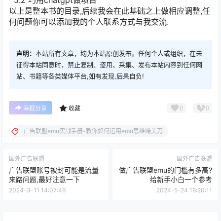
5.2 巧用chatgpt做项目
以上是整本书的目录,后续我会在此基础之上做相应调整,任
何问题你可以添加我的个人联系方式与我交流.
声明：
本站所有文章，均为本站原创发布。任何个人或组织，在未
征得本站同意时，禁止复制、盗用、采集、发布本站内容到任何网
站、书籍等各类媒体平台,如有发现,后果自负!
0
0
海报分享
收藏
广告联盟emu实战手册-教你如何运用emu思维赚美刀
国外广告联盟
国外广告联盟
广告联盟账号被封可能是流量
做广告联盟emu的门槛有多高?
来路问题,最好注意一下
给新手小白一个参考
2024-3-11 14:07:46
2024-5-24 16:20:11