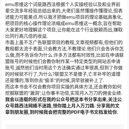
emu思维这个词是路西法根据个人实操经验以及和业界前
辈交流多年经验总结出来的,大佬们虽然懂操作懂理论,但表
述能力可能差点.所以我才把做emu项目的理论基础具象化,
把项目的核心操作理论浓缩成emu思维这一概念,旨在帮助
大家更好地理解这个项目,让你能在这个行业脱颖而出,赚取
比同行高几倍的收益.
市面上虽不乏广告联盟项目的教程,文章视频都有,但他们的
教程都太流于表面,只会教方法,不教理论.他们只会告诉你怎
么做,而不告诉你为什么.许多方法都有时效性,比如在申请联
盟账号的时候他们会教你制作某一特定类型的网站去申请
账号,诚然他们当时用这个方法确实通过率很高,但到了你做
的时候就不行了,为什么?联盟又不是傻子,亡羊补牢的道理
还是懂的,等到你去”偷羊”的时候,洞早就被补上了.
而这本书会不仅会教你项目实操的具体方法,还会教你如何
挖掘联盟的”漏洞”,让你事半功倍,实现月入万刀的佣金业绩.
我会以连载的形式在我的公众号把这本书分享出来,关注公
众号路西法网络不迷路,领你踏上月入万刀路. 分享我的文
章到朋友圈,到时候我会把完整的PDF电子书文档发给你.