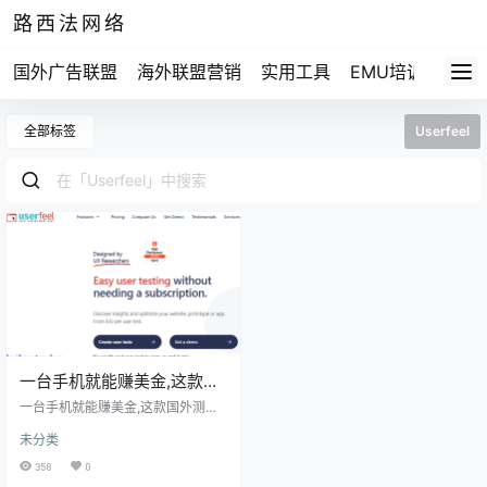
路西法网络
国外广告联盟
海外联盟营销
实用工具
EMU培训
路西法
全部标签
Userfeel
一台手机就能赚美金,这款国
外测评软件适合所有人操作
一台手机就能赚美金,这款国外测评
软件适合所有人操作 如果你想利用
未分类
业余时间提高一下收入水平,但是又
不知道从何下手,而有的兼职平台比
358
0
如Fiverr,虽然能赚钱,但需要你掌握