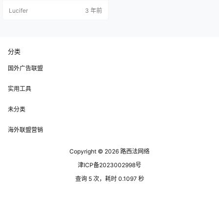
一定的专业技能(虽然也有一些任务
Lucifer
3 年前
可以允许我们不具备任何专业技能
也能完成,但也不是适合全部人群).
所以路西法今天就给大家介绍一个
不需要专业技能/完全零资金投入的
项目,只需要靠一台手机就能合法赚
取美金.如果坚持做,每个月赚取上千
分类
美金的…
国外广告联盟
实用工具
未分类
海外联盟营销
Copyright © 2026
路西法网络
津ICP备2023002998号
查询 5 次，耗时 0.1097 秒