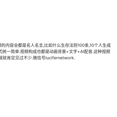
,视频的内容全都是名人名言,比如什么生存法则100条,10个人生成
n)内容形式统一简单.视频构成也都是动画背景+文字+AI配音.这种视频
见过不少.微信号lucifernetwork.