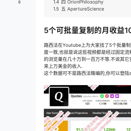
1.4
四 OrionPhilosophy
0
1.5
五 ApertureScience
5个可批量复制的月收益10
路西法在Youtube上为大家找了5个批
度一致,也就是说这些视频都是经过固定流
的浏览量在几十万到一百万不等.不说其它变现
来上万美金的收入.
这个数据可不是路西法瞎编的,你可以登陆socia