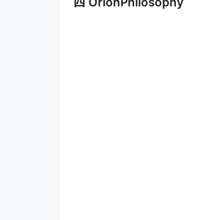
四 OrionPhilosophy