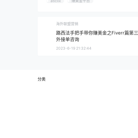
aticlix
赚美金平台
海外联盟营销
路西法手把手带你赚美金之Fiverr篇第三
外接单咨询
2023-6-19 21:32:44
分类
国外广告联盟
实用工具
未分类
海外联盟营销