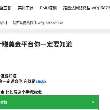
盟营销
实用工具
EMU培训
路西法网络微信 wfq15873
U培训
路西法网络微信 wfq158738032
个赚美金平台你一定要知道
一定要知道
台一定适合你.它就是
aticlix
25美金.比如玩这个手机游戏: