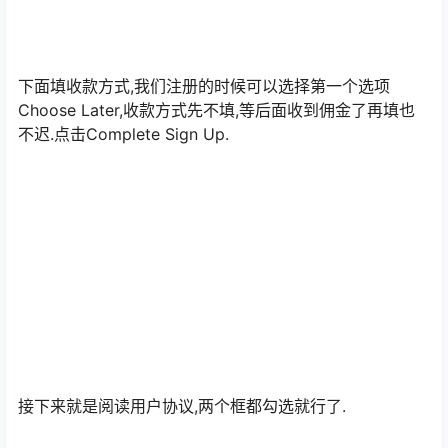
的网站描述,用英文描述一下你的网站是干什么的就行.后面
的问题第一个选No.第二个选Yes.点击后可能会提示你找不
到地址,可以忽略,继续使用我们填写的地址即可.
下面填收款方式,我们注册的时候可以选择第一个选项
Choose Later,收款方式先不填,等后面收到佣金了再填也
不迟.点击Complete Sign Up.